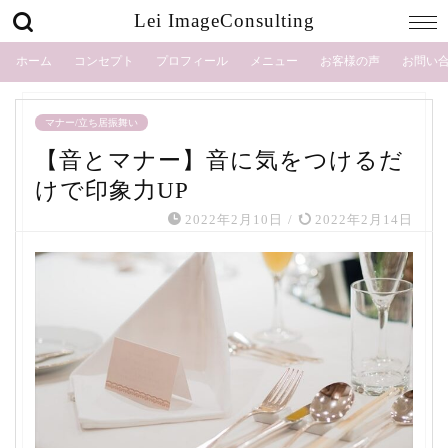
Lei ImageConsulting
ホーム
コンセプト
プロフィール
メニュー
お客様の声
お問い
マナー/立ち居振舞い
【音とマナー】音に気をつけるだ
けで印象力UP
2022年2月10日
/
2022年2月14日