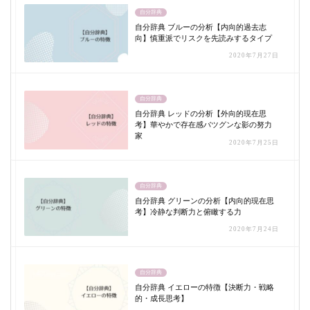
自分辞典
自分辞典 ブルーの分析【内向的過去志
向】慎重派でリスクを先読みするタイプ
2020年7月27日
自分辞典
自分辞典 レッドの分析【外向的現在思
考】華やかで存在感バツグンな影の努力
家
2020年7月25日
自分辞典
自分辞典 グリーンの分析【内向的現在思
考】冷静な判断力と俯瞰する力
2020年7月24日
自分辞典
自分辞典 イエローの特徴【決断力・戦略
的・成長思考】