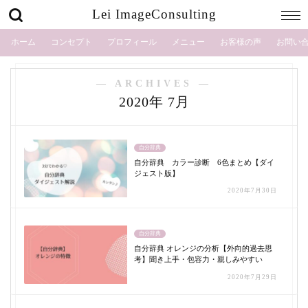
Lei ImageConsulting
ホーム
コンセプト
プロフィール
メニュー
お客様の声
お問い
― ARCHIVES ―
2020年 7月
自分辞典
自分辞典 カラー診断 6色まとめ【ダイ
ジェスト版】
2020年7月30日
自分辞典
自分辞典 オレンジの分析【外向的過去思
考】聞き上手・包容力・親しみやすい
2020年7月29日