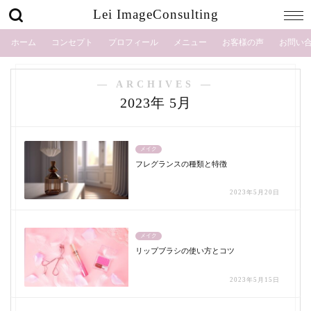
Lei ImageConsulting
ホーム
コンセプト
プロフィール
メニュー
お客様の声
お問い
― ARCHIVES ―
2023年 5月
メイク
フレグランスの種類と特徴
2023年5月20日
メイク
リップブラシの使い方とコツ
2023年5月15日