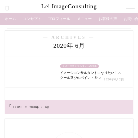
Lei ImageConsulting
ホーム
コンセプト
プロフィール
メニュー
お客様の声
お問い
― ARCHIVES ―
2020年 6月
イメージコンサルタントの仕事
イメージコンサルタントになりたい！ス
クール選びのポイント５つ
2020年6月2日
HOME
2020年
6月