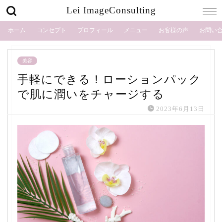
Lei ImageConsulting
ホーム
コンセプト
プロフィール
メニュー
お客様の声
お問い
美容
手軽にできる！ローションパック
で肌に潤いをチャージする
2023年6月13日