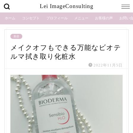
Lei ImageConsulting
ホーム
コンセプト
プロフィール
メニュー
お客様の声
お問い
美容
メイクオフもできる万能なビオテ
ルマ拭き取り化粧水
2022年11月5日