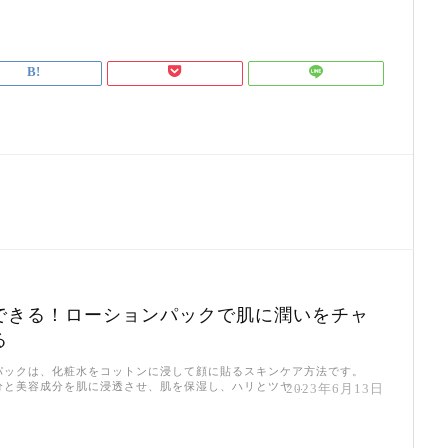
できる！ローションパックで肌に潤いをチャ
る
パックは、化粧水をコットンに浸して顔に貼るスキンケア方法です。
分と美容成分を肌に浸透させ、肌を保湿し、ハリとツヤ …
2023年6月13日