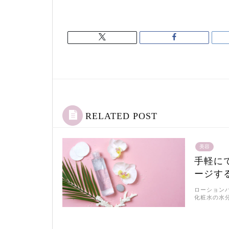
RELATED POST
美容
手軽に
ージす
ローション
化粧水の水