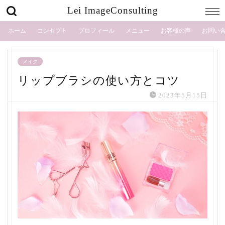
Lei ImageConsulting
ホーム
コンセプト
プロフィール
メニュー
お客様の声
お問い
メイク
リップブラシの使い方とコツ
2023年5月15日