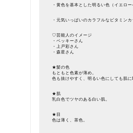
・黄色を基本とした明るい色（イエロー
・元気いっぱいのカラフルなビタミンカ
♡芸能人のイメージ
・ベッキーさん
・上戸彩さん
・森星さん
★髪の色
もともと色素が薄め。
色も抜けやすく、明るい色にしても肌に
★肌
乳白色でツヤのある白い肌。
★目
色は薄く、茶色。