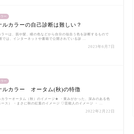
カラー
ナルカラーの自己診断は難しい？
カラーは、肌や髪、瞳の色などから自分の似合う色を診断するもので
診断では、インターネットや書籍で公開されている診 …
2023年6月7日
カラー
ナルカラー オータム(秋)の特徴
ルカラーオータム（秋）のイメージ★ ・黄みがかった、深みのある色
ース） ・まさに秋の紅葉のイメージ ♡芸能人のイメージ ・ …
2022年2月22日