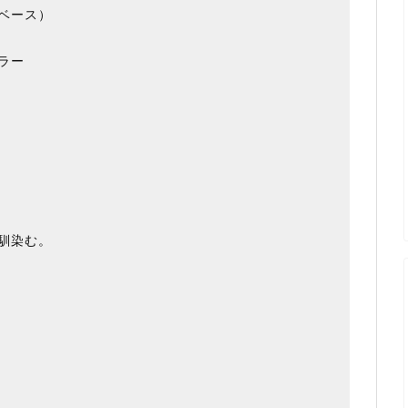
ベース）
ラー
馴染む。