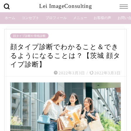
Lei ImageConsulting
ホーム
コンセプト
プロフィール
メニュー
お客様の声
お問い
顔タイプ診断®/骨格診断
顔タイプ診断でわかること＆でき
るようになることは？【茨城 顔タ
イプ診断】
2022年3月3日
/
2022年3月3日